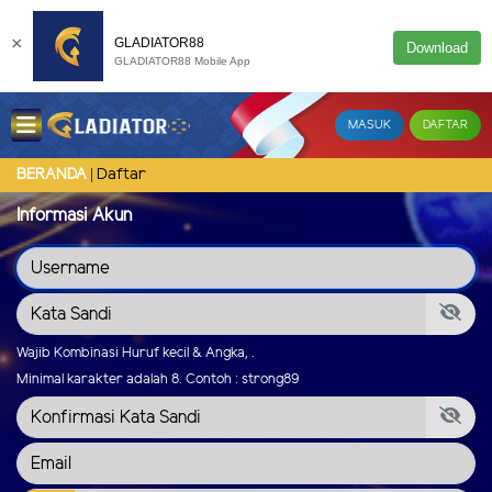
×
GLADIATOR88
Download
GLADIATOR88 Mobile App
MASUK
DAFTAR
Daftar
BERANDA
Informasi Akun
Wajib Kombinasi Huruf kecil & Angka, .
Minimal karakter adalah 8. Contoh : strong89