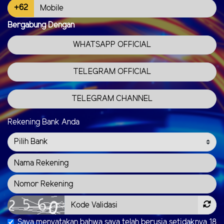
+62
Bergabung Dengan
WHATSAPP OFFICIAL
TELEGRAM OFFICIAL
TELEGRAM CHANNEL
Rekening Bank Anda
Saya menyatakan bahwa saya telah berusia setidaknya 18